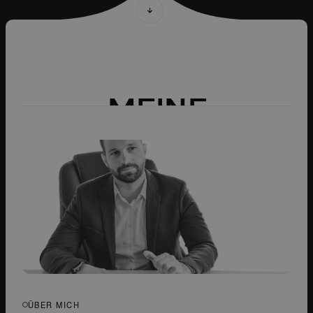
M
E
I
N
E
G
E
S
C
H
I
C
H
T
E
ÜBER MICH