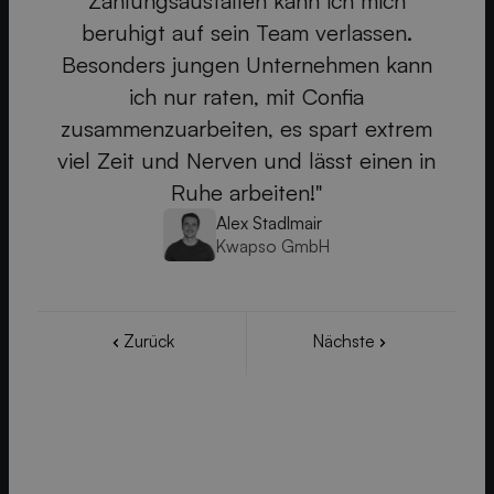
Zahlungsausfällen kann ich mich
as
beruhigt auf sein Team verlassen.
nd
Besonders jungen Unternehmen kann
k
ich nur raten, mit Confia
zusammenzuarbeiten, es spart extrem
viel Zeit und Nerven und lässt einen in
Ruhe arbeiten!"
Alex Stadlmair
Kwapso GmbH
Zurück
Nächste