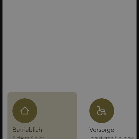
U
N
S
E
R
A
N
G
E
B
O
T
Betrieblich
Vorsorge
Sichern Sie Ihr
Investieren Sie in die