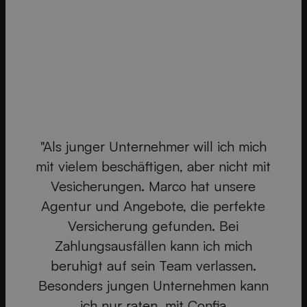
"Als junger Unternehmer will ich mich
mit vielem beschäftigen, aber nicht mit
"
Vesicherungen. Marco hat unsere
Agentur und Angebote, die perfekte
en
S
Versicherung gefunden. Bei
on
Zahlungsausfällen kann ich mich
as
beruhigt auf sein Team verlassen.
nd
Besonders jungen Unternehmen kann
k
ich nur raten, mit Confia