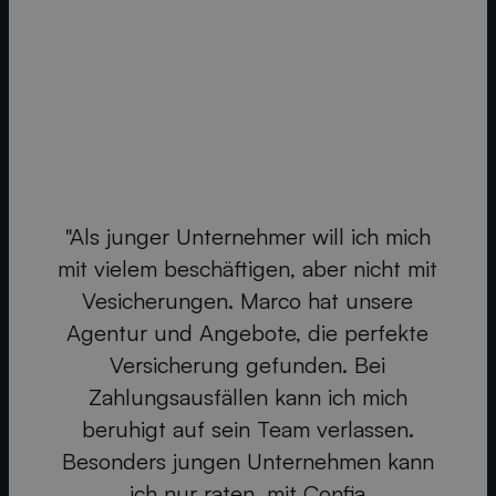
"Als junger Unternehmer will ich mich
mit vielem beschäftigen, aber nicht mit
"
Vesicherungen. Marco hat unsere
Agentur und Angebote, die perfekte
en
S
Versicherung gefunden. Bei
on
Zahlungsausfällen kann ich mich
as
beruhigt auf sein Team verlassen.
nd
Besonders jungen Unternehmen kann
k
ich nur raten, mit Confia