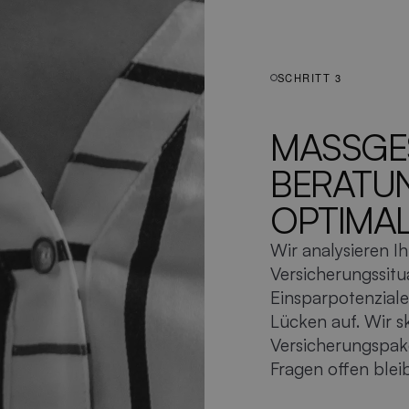
SCHRITT 3
MASSGES
ERATUNG
PTIMALE
Wir analysieren Ih
Versicherungssitua
Einsparpotenzial
Lücken auf. Wir s
Versicherungspak
Fragen offen blei