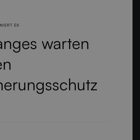
NIERT ES
anges warten
en
herungs­­schutz