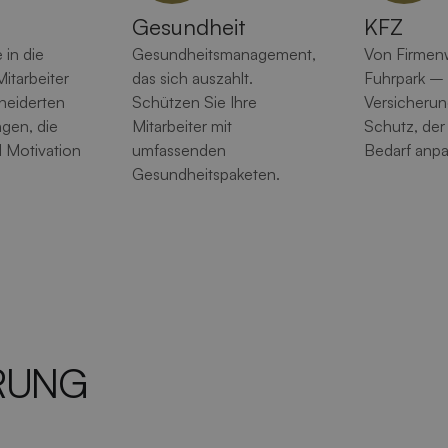
Gesundheit
KFZ
 in die
Gesundheits­management,
Von Firmen
Mitarbeiter
das sich auszahlt.
Fuhrpark –
neiderten
Schützen Sie Ihre
Versicherun
gen, die
Mitarbeiter mit
Schutz, der
d Motivation
umfassenden
Bedarf anpa
Gesundheitspaketen.
ERUNG