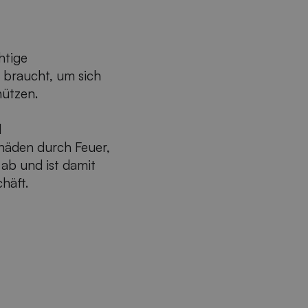
htige
 braucht, um sich
hützen.
d
häden durch Feuer,
 ab und ist damit
häft.