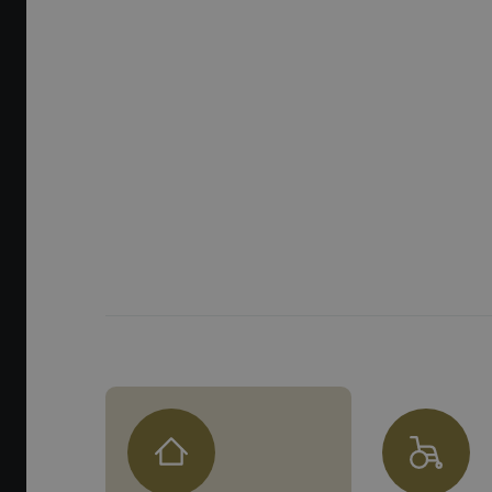
U
N
S