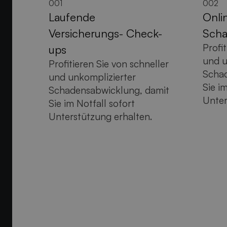
001
002
Laufende
Onli
Versicherungs- Check-
Sch
Profi
ups
und u
Profitieren Sie von schneller
Schad
und unkomplizierter
Sie i
Schadensabwicklung, damit
Unter
Sie im Notfall sofort
Unterstützung erhalten.